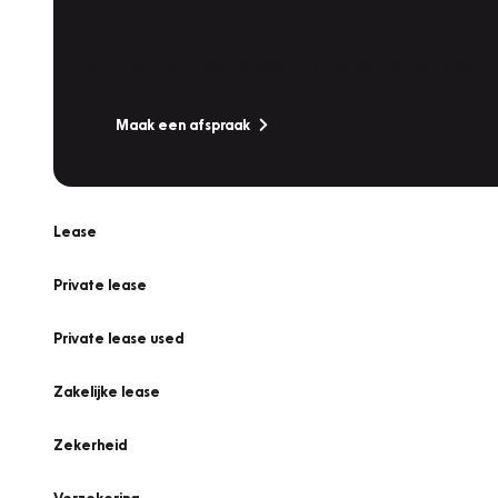
Werkplaatsafspraak
Is uw auto toe aan Onderhoud, Bandenwissel of een Va
Maak een afspraak
Lease
Private lease
Private lease used
Zakelijke lease
Zekerheid