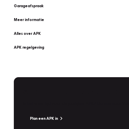
Garageafspraak
Meer informatie
Alles over APK
APK regelgeving
APK Keuring bij Vakgarage!
Is het weer tijd voor de jaarlijkse APK? Ga snel naar V
Plan een APK in