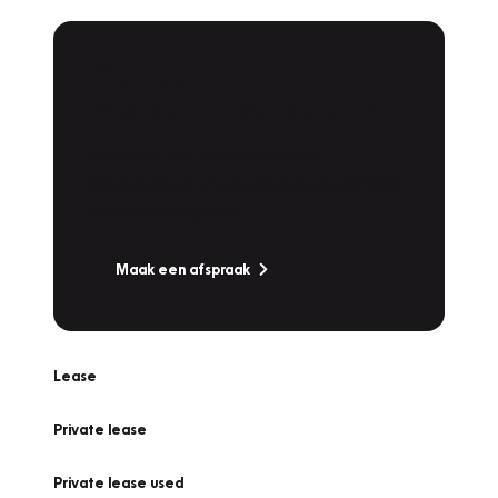
Plan een
Werkplaatsafspraak
Is uw auto toe aan Onderhoud,
Bandenwissel of een Vakantiecheck? Plan
online een afspraak!
Maak een afspraak
Lease
Private lease
Private lease used