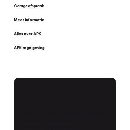
Garageafspraak
Meer informatie
Alles over APK
APK regelgeving
APK Keuring bij
Vakgarage!
Is het weer tijd voor de jaarlijkse APK? Ga
snel naar Vakgarage bij u in de buurt, en ga
zonder zorgen de weg op!