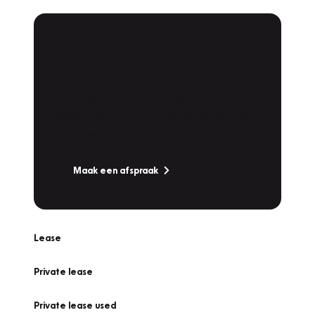
Plan een
Werkplaatsafspraak
Is uw auto toe aan Onderhoud,
Bandenwissel of een Vakantiecheck? Plan
online een afspraak!
Maak een afspraak
Lease
Private lease
Private lease used