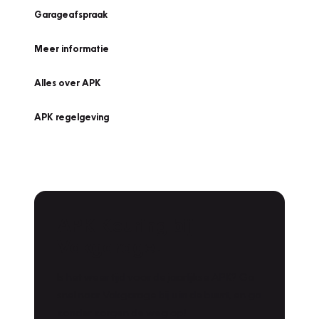
Garageafspraak
Meer informatie
Alles over APK
APK regelgeving
APK Keuring bij
Vakgarage!
Is het weer tijd voor de jaarlijkse APK? Ga
snel naar Vakgarage bij u in de buurt, en ga
zonder zorgen de weg op!