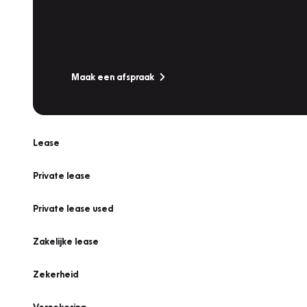
Werkplaatsafspraak
Is uw auto toe aan Onderhoud, Bandenwissel of een Va
Maak een afspraak
Lease
Private lease
Private lease used
Zakelijke lease
Zekerheid