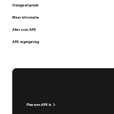
Garageafspraak
Meer informatie
Alles over APK
APK regelgeving
APK Keuring bij Vakgarage!
Is het weer tijd voor de jaarlijkse APK? Ga snel naar V
Plan een APK in