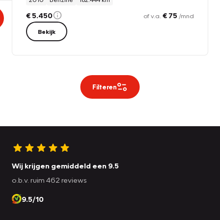
€ 5.450
€ 75
of v.a.
/mnd
Bekijk
Filteren
Wij krijgen gemiddeld een 9.5
o.b.v. ruim 462 reviews
9.5/10