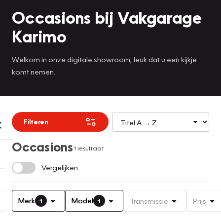
Occasions bij Vakgarage
Karimo
Welkom in onze digitale showroom, leuk dat u een kijkje
komt nemen.
Filteren
Occasions
1 resultaat
Vergelijken
Merk
Model
Transmissie
Prijs
1
1