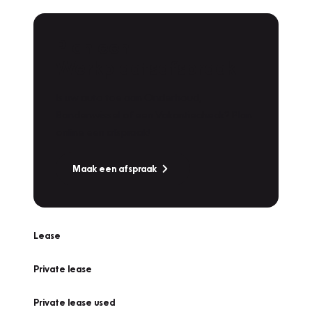
Plan een
Werkplaatsafspraak
Is uw auto toe aan Onderhoud,
Bandenwissel of een Vakantiecheck? Plan
online een afspraak!
Maak een afspraak
Lease
Private lease
Private lease used