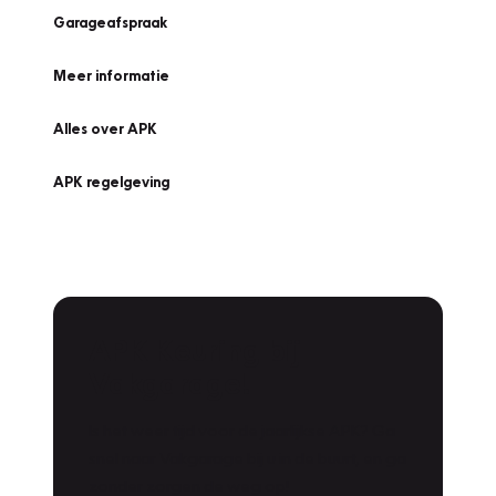
Garageafspraak
Meer informatie
Alles over APK
APK regelgeving
APK Keuring bij
Vakgarage!
Is het weer tijd voor de jaarlijkse APK? Ga
snel naar Vakgarage bij u in de buurt, en ga
zonder zorgen de weg op!