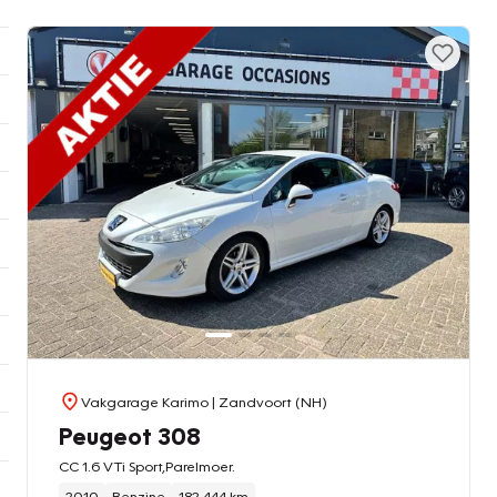
Vakgarage Karimo
| Zandvoort (NH)
Peugeot 308
CC 1.6 VTi Sport,Parelmoer.
2010
Benzine
182.444 km