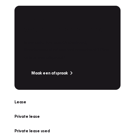
Plan een
Werkplaatsafspraak
Is uw auto toe aan Onderhoud,
Bandenwissel of een Vakantiecheck? Plan
online een afspraak!
Maak een afspraak
Lease
Private lease
Private lease used