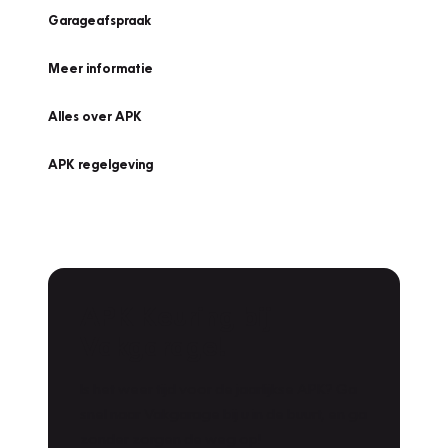
Garageafspraak
Meer informatie
Alles over APK
APK regelgeving
APK Keuring bij
Vakgarage!
Is het weer tijd voor de jaarlijkse APK? Ga
snel naar Vakgarage bij u in de buurt, en ga
zonder zorgen de weg op!