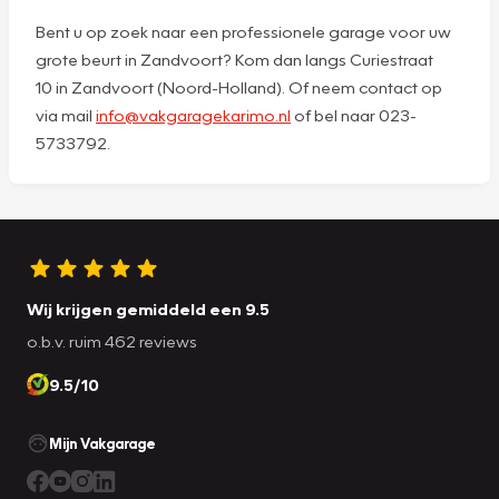
Bent u op zoek naar een professionele garage voor uw
grote beurt in Zandvoort? Kom dan langs Curiestraat
10 in Zandvoort (Noord-Holland). Of neem contact op
via mail
info@vakgaragekarimo.nl
of bel naar 023-
5733792.
Wij krijgen gemiddeld een 9.5
o.b.v. ruim 462 reviews
9.5/10
Mijn Vakgarage