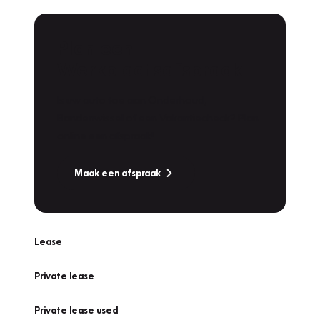
Plan een
Werkplaatsafspraak
Is uw auto toe aan Onderhoud,
Bandenwissel of een Vakantiecheck? Plan
online een afspraak!
Maak een afspraak
Lease
Private lease
Private lease used