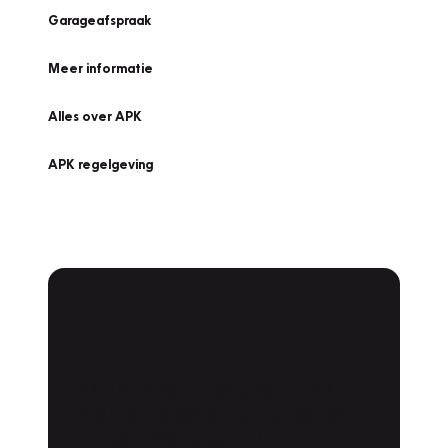
Garageafspraak
Meer informatie
Alles over APK
APK regelgeving
APK Keuring bij
Vakgarage!
Is het weer tijd voor de jaarlijkse APK? Ga
snel naar Vakgarage bij u in de buurt, en ga
zonder zorgen de weg op!