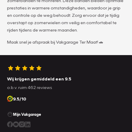
zomerbanden te monteren. Deze banden bieden optimale
prestaties in warmere omstandigheden, waardoor je grip
en controle op de weg behoudt. Zorg ervoor dat je tijdig
overstapt op zomerwielen om veilig en comfortabel te
rijden tijdens de warmere maanden.
Maak snel je afspraak bij Vakgarage Ter Maat! 🚗
Wij krijgen gemiddeld een 9.5
o.b.v. ruim 462 reviews
9.5/10
Mijn Vakgarage