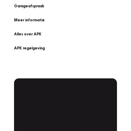
Garageafspraak
Meer informatie
Alles over APK
APK regelgeving
APK Keuring bij
Vakgarage!
Is het weer tijd voor de jaarlijkse APK? Ga
snel naar Vakgarage bij u in de buurt, en ga
zonder zorgen de weg op!