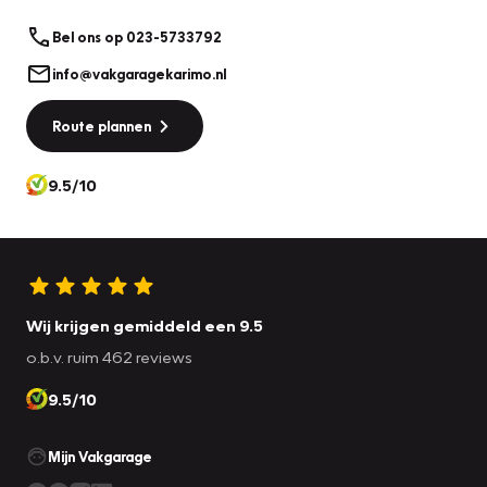
auto heeft ook centrale deurvergrendeling met
Bel ons op 023-5733792
afstandsbediening en boordcomputer als standaard
uitrusting.
info@vakgaragekarimo.nl
Route plannen
In de Opel ADAM heeft uw veiligheid en die van uw
omgeving prioriteit. De hill hold control schakelt zichzelf
automatisch in en uit op een helling. Zo rijdt u zelfs op de
9.5/10
steilste wegen soepel weg.
Meer weten? Onze verkoper maakt graag een afspraak
om u alles te laten zien!
Wij krijgen gemiddeld een 9.5
o.b.v. ruim 462 reviews
9.5/10
Mijn Vakgarage