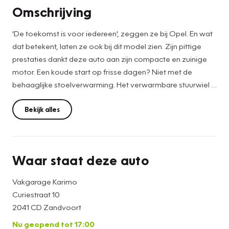
Omschrijving
'De toekomst is voor iedereen', zeggen ze bij Opel. En wat
dat betekent, laten ze ook bij dit model zien. Zijn pittige
prestaties dankt deze auto aan zijn compacte en zuinige
motor. Een koude start op frisse dagen? Niet met de
behaaglijke stoelverwarming. Het verwarmbare stuurwiel is
een teken van ultieme luxe. Deze voorziening is een
topklasse auto waardig. Verder is de Opel uitgerust met: 16
Bekijk alles
inch lichtmetalen velgen, dakspoiler, donker getint glas
achter, in delen neerklapbare achterbank, elektrisch
bedienbare en verwarmde buitenspiegels en elektrisch
Waar staat deze auto
bedienbare ramen voor.
Vakgarage Karimo
U verwacht natuurlijk electronic climate control in deze
Curiestraat 10
auto, en die is er dan ook. Audiobediening op het stuur is
2041 CD Zandvoort
aanwezig. Gemak en veiligheid voor alles, toch? Natuurlijk
Nu geopend tot 17:00
is deze Opel ADAM voorzien van cruise control. En deze