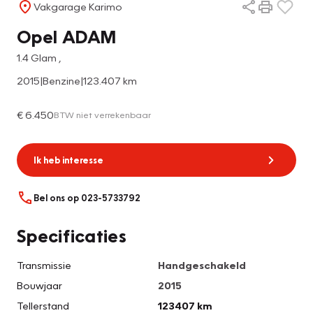
Vakgarage Karimo
Opel ADAM
1.4 Glam ,
2015
|
Benzine
|
123.407 km
€ 6.450
BTW niet verrekenbaar
Ik heb interesse
Bel ons op 023-5733792
Specificaties
Transmissie
Handgeschakeld
Bouwjaar
2015
Tellerstand
123407 km