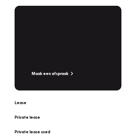
Plan een
Werkplaatsafspraak
Is uw auto toe aan Onderhoud,
Bandenwissel of een Vakantiecheck? Plan
online een afspraak!
Maak een afspraak
Lease
Private lease
Private lease used